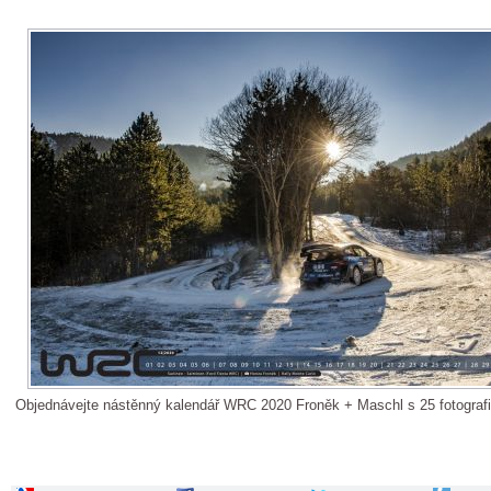
Objednávejte nástěnný kalendář WRC 2020 Froněk + Maschl s 25 fotograf