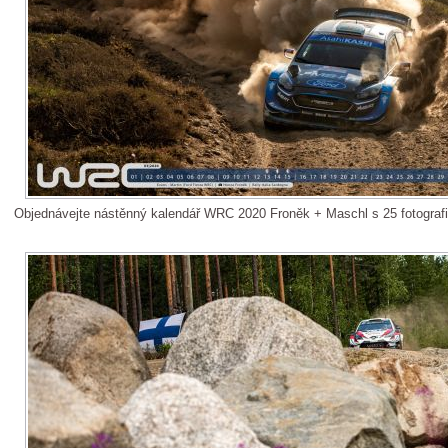
Objednávejte nástěnný kalendář WRC 2020 Froněk + Maschl s 25 fotograf