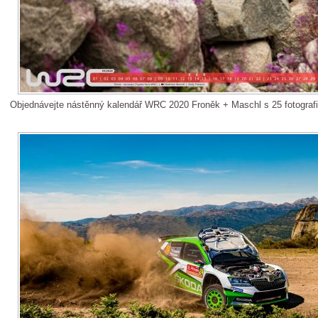
Objednávejte nástěnný kalendář WRC 2020 Froněk + Maschl s 25 fotograf