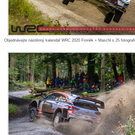
Objednávejte nástěnný kalendář WRC 2020 Froněk + Maschl s 25 fotograf