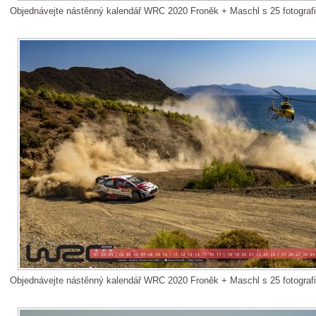
Objednávejte nástěnný kalendář WRC 2020 Froněk + Maschl s 25 fotograf
Objednávejte nástěnný kalendář WRC 2020 Froněk + Maschl s 25 fotograf