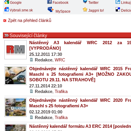
Google
Facebook
Twitter
Linkuj
Vybrali.sme.sk
Jaggni to!
Delici
MySpace
Zpět na přehled článků
Související články
Nástěnný A3 kalendář WRC 2012 za 1
[VYPRODÁNO]
25.12.2011 17:30
Redakce
,
WRC
Objednávejte nástěnný kalendář WRC 2015 Fr
Maschl s 25 fotografiemi A3+ [MOŽNO ZAKO
SOBOTU 29.11. NA STRAHOVĚ]
27.11.2014 22:10
Redakce
,
Trafika
Objednávejte nástěnný kalendář WRC 2020 Fr
Maschl s 25 fotografiemi A3+
02.12.2019 01:00
Redakce
,
Trafika
Nástěnný kalendář formátu A3 ERC 2014 [poslední