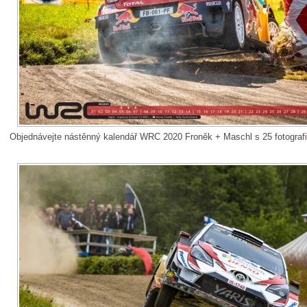
Objednávejte nástěnný kalendář WRC 2020 Froněk + Maschl s 25 fotograf