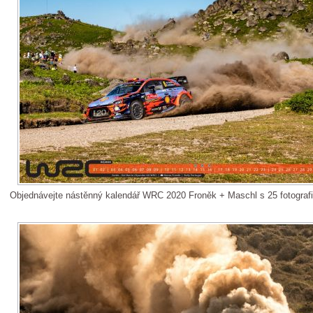
Objednávejte nástěnný kalendář WRC 2020 Froněk + Maschl s 25 fotograf