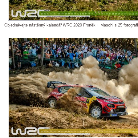
Objednávejte nástěnný kalendář WRC 2020 Froněk + Maschl s 25 fotograf