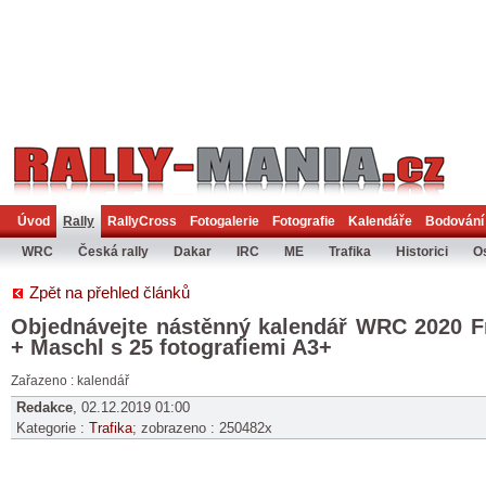
Úvod
Rally
RallyCross
Fotogalerie
Fotografie
Kalendáře
Bodování
Zpět na přehled článků
Objednávejte nástěnný kalendář WRC 2020 F
+ Maschl s 25 fotografiemi A3+
Zařazeno : kalendář
Redakce
, 02.12.2019 01:00
Kategorie :
Trafika
; zobrazeno : 250482x