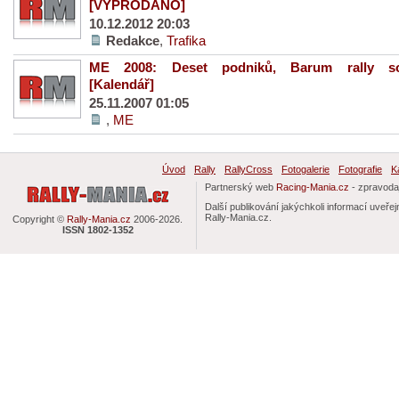
[VYPRODÁNO]
10.12.2012 20:03
Redakce
,
Trafika
ME 2008: Deset podniků, Barum rally so
[Kalendář]
25.11.2007 01:05
,
ME
Úvod
Rally
RallyCross
Fotogalerie
Fotografie
K
Partnerský web
Racing-Mania.cz
- zpravodaj
Další publikování jakýchkoli informací uv
Rally-Mania.cz.
Copyright ©
Rally-Mania.cz
2006-2026.
ISSN 1802-1352