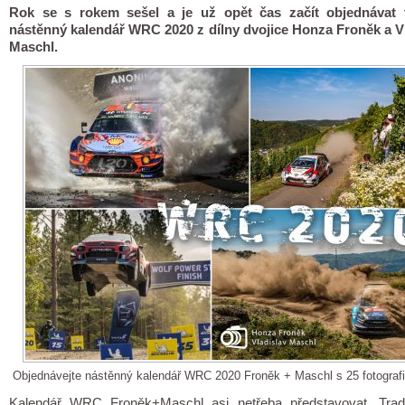
Rok se s rokem sešel a je už opět čas začít objednávat t
nástěnný kalendář WRC 2020 z dílny dvojice Honza Froněk a V
Maschl.
Objednávejte nástěnný kalendář WRC 2020 Froněk + Maschl s 25 fotograf
Kalendář WRC Froněk+Maschl asi netřeba představovat. Trad