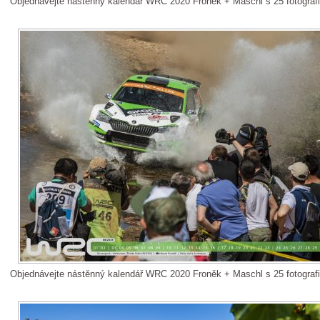
Objednávejte nástěnný kalendář WRC 2020 Froněk + Maschl s 25 fotograf
Objednávejte nástěnný kalendář WRC 2020 Froněk + Maschl s 25 fotograf