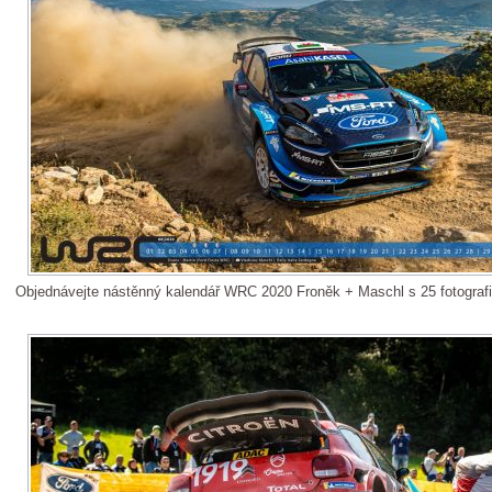
Objednávejte nástěnný kalendář WRC 2020 Froněk + Maschl s 25 fotograf