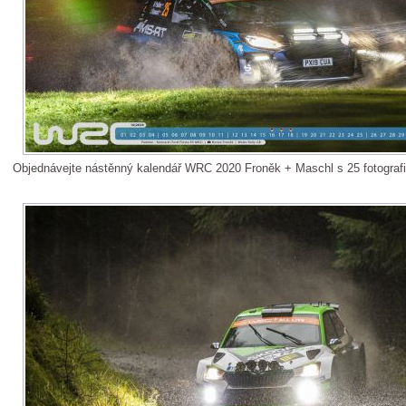
Objednávejte nástěnný kalendář WRC 2020 Froněk + Maschl s 25 fotograf