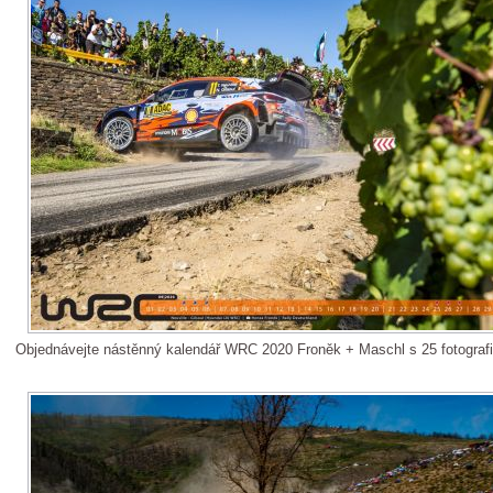
Objednávejte nástěnný kalendář WRC 2020 Froněk + Maschl s 25 fotograf