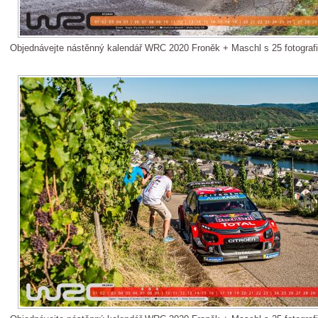
Objednávejte nástěnný kalendář WRC 2020 Froněk + Maschl s 25 fotograf