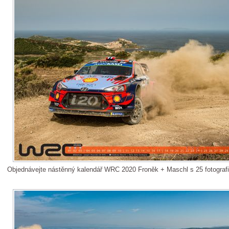
Objednávejte nástěnný kalendář WRC 2020 Froněk + Maschl s 25 fotograf