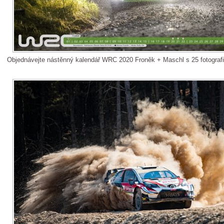
Objednávejte nástěnný kalendář WRC 2020 Froněk + Maschl s 25 fotograf